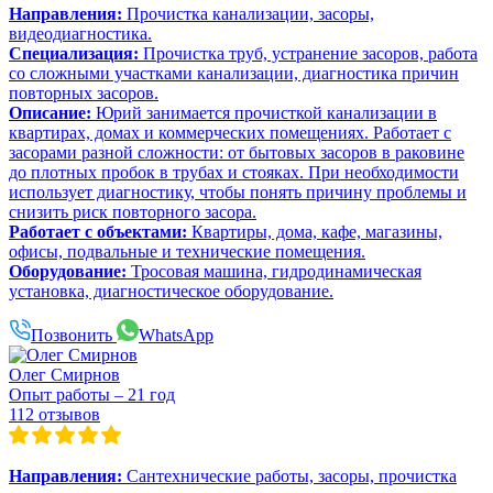
Направления:
Прочистка канализации, засоры,
видеодиагностика.
Специализация:
Прочистка труб, устранение засоров, работа
со сложными участками канализации, диагностика причин
повторных засоров.
Описание:
Юрий занимается прочисткой канализации в
квартирах, домах и коммерческих помещениях. Работает с
засорами разной сложности: от бытовых засоров в раковине
до плотных пробок в трубах и стояках. При необходимости
использует диагностику, чтобы понять причину проблемы и
снизить риск повторного засора.
Работает с объектами:
Квартиры, дома, кафе, магазины,
офисы, подвальные и технические помещения.
Оборудование:
Тросовая машина, гидродинамическая
установка, диагностическое оборудование.
Позвонить
WhatsApp
Олег Смирнов
Опыт работы – 21 год
112 отзывов
Направления:
Сантехнические работы, засоры, прочистка