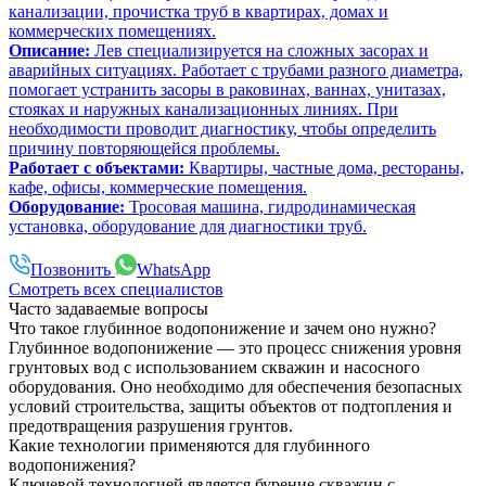
канализации, прочистка труб в квартирах, домах и
коммерческих помещениях.
Описание:
Лев специализируется на сложных засорах и
аварийных ситуациях. Работает с трубами разного диаметра,
помогает устранить засоры в раковинах, ваннах, унитазах,
стояках и наружных канализационных линиях. При
необходимости проводит диагностику, чтобы определить
причину повторяющейся проблемы.
Работает с объектами:
Квартиры, частные дома, рестораны,
кафе, офисы, коммерческие помещения.
Оборудование:
Тросовая машина, гидродинамическая
установка, оборудование для диагностики труб.
Позвонить
WhatsApp
Смотреть всех специалистов
Часто задаваемые вопросы
Что такое глубинное водопонижение и зачем оно нужно?
Глубинное водопонижение — это процесс снижения уровня
грунтовых вод с использованием скважин и насосного
оборудования. Оно необходимо для обеспечения безопасных
условий строительства, защиты объектов от подтопления и
предотвращения разрушения грунтов.
Какие технологии применяются для глубинного
водопонижения?
Ключевой технологией является бурение скважин с