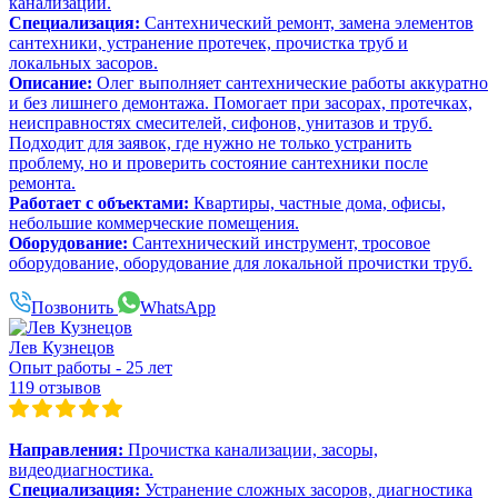
канализации.
Специализация:
Сантехнический ремонт, замена элементов
сантехники, устранение протечек, прочистка труб и
локальных засоров.
Описание:
Олег выполняет сантехнические работы аккуратно
и без лишнего демонтажа. Помогает при засорах, протечках,
неисправностях смесителей, сифонов, унитазов и труб.
Подходит для заявок, где нужно не только устранить
проблему, но и проверить состояние сантехники после
ремонта.
Работает с объектами:
Квартиры, частные дома, офисы,
небольшие коммерческие помещения.
Оборудование:
Сантехнический инструмент, тросовое
оборудование, оборудование для локальной прочистки труб.
Позвонить
WhatsApp
Лев Кузнецов
Опыт работы - 25 лет
119 отзывов
Направления:
Прочистка канализации, засоры,
видеодиагностика.
Специализация:
Устранение сложных засоров, диагностика