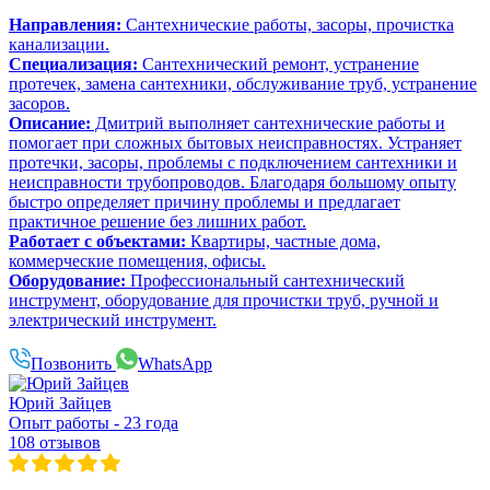
Направления:
Сантехнические работы, засоры, прочистка
канализации.
Специализация:
Сантехнический ремонт, устранение
протечек, замена сантехники, обслуживание труб, устранение
засоров.
Описание:
Дмитрий выполняет сантехнические работы и
помогает при сложных бытовых неисправностях. Устраняет
протечки, засоры, проблемы с подключением сантехники и
неисправности трубопроводов. Благодаря большому опыту
быстро определяет причину проблемы и предлагает
практичное решение без лишних работ.
Работает с объектами:
Квартиры, частные дома,
коммерческие помещения, офисы.
Оборудование:
Профессиональный сантехнический
инструмент, оборудование для прочистки труб, ручной и
электрический инструмент.
Позвонить
WhatsApp
Юрий Зайцев
Опыт работы - 23 года
108 отзывов