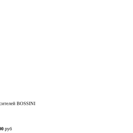
есителей BOSSINI
00
руб