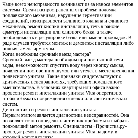
Чаще всего неисправности возникают из-за износа элементов
системы. Среди распространенных проблем: поломка
поплавкового механизма, нарушение герметизации
соединений, неисправности заливного клапана и сливного
механизма, ремонт кнопки инсталляции, течь в районе
арматуры инсталляции или сливного бачка, а также
необходимость в регулировке бачка или замене прокладок. В
ряде случаев требуется монтаж и демонтаж инсталляции либо
полная замена арматуры.
Когда необходим срочный выезд мастера?
Срочный выезд мастера необходим при постоянной течи
воды, невозможности спустить воду через кнопку смыва,
появлении посторонних шумов или утечек в месте крепления
подвесного унитаза. Такие признаки свидетельствуют о
критических неисправностях, требующих немедленного
вмешательства. В условиях квартиры или офиса важно
провести ремонт инсталляции унитаза Vitra оперативно,
чтобы избежать повреждения отделки или сантехнических
систем.
Диагностика и ремонт инсталляции унитаза
Первым этапом является диагностика неисправностей. Она
позволяет точно определить источник проблемы и выбрать
подходящий метод ремонта. Специалисты «Прочистка.ру»
проводят ремонт инсталляции унитаза Vitra на дому, в
который могут входить: