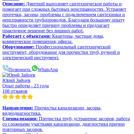
Описание:
Дмитрий выполняет сантехнические работы и
помогает при сложных бытовых неисправностях. Устраняет
протечки, засоры, проблемы с подключением сантехники и
неисправности трубопроводов. Благодаря большому опыту
быстро определяет причину проблемы и предлагает
практичное решение без лишних работ.
Работает с объектами:
Квартиры, частные дома,
коммерческие помещения, офисы.
Оборудование:
Профессиональный сантехнический
инструмент, оборудование для прочистки труб, ручной и
электрический инструмент.
Позвонить
WhatsApp
Юрий Зайцев
Опыт работы - 23 года
108 отзывов
Направления:
Прочистка канализации, засоры,
видеодиагностика.
Специализация:
Прочистка труб, устранение засоров, работа
со сложными участками канализации, диагностика причин
повторных засоров.