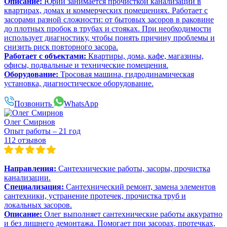
Описание:
Юрий занимается прочисткой канализации в
квартирах, домах и коммерческих помещениях. Работает с
засорами разной сложности: от бытовых засоров в раковине
до плотных пробок в трубах и стояках. При необходимости
использует диагностику, чтобы понять причину проблемы и
снизить риск повторного засора.
Работает с объектами:
Квартиры, дома, кафе, магазины,
офисы, подвальные и технические помещения.
Оборудование:
Тросовая машина, гидродинамическая
установка, диагностическое оборудование.
Позвонить
WhatsApp
Олег Смирнов
Опыт работы – 21 год
112 отзывов
Направления:
Сантехнические работы, засоры, прочистка
канализации.
Специализация:
Сантехнический ремонт, замена элементов
сантехники, устранение протечек, прочистка труб и
локальных засоров.
Описание:
Олег выполняет сантехнические работы аккуратно
и без лишнего демонтажа. Помогает при засорах, протечках,