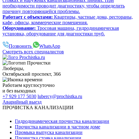
стояках и наружных канализационных линиях. При
необходимости проводит диагностику, чтобы определить
причину повторяющейся проблемы.
Работает с объектами:
Квартиры, частные дома, рестораны,
кафе, офисы, коммерческие помещения.
Оборудование:
Тросовая машина, гидродинамическая
установка, оборудование для диагностики труб.
Позвонить
WhatsApp
Смотреть всех специалистов
Люберцы
,
Октябрьский проспект, 366
Работаем
круглосуточно
и без выходных
+7 929 177 5030
lubercy@prochistka.ru
Аварийный выезд
ПРОЧИСТКА КАНАЛИЗАЦИИ
Гидродинамическая прочистка канализации
Прочистка канализации в частном доме
Промыка выпуска канализации
Прочистка стояка канализации