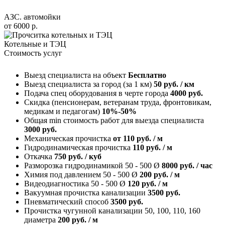
АЗС. автомойки
от
6000
р.
Котельные и ТЭЦ
Стоимость услуг
Выезд специалиста на объект
Бесплатно
Выезд специалиста за город (за 1 км)
50
руб. / км
Подача спец оборудования в черте города
4000
руб.
Скидка (пенсионерам, ветеранам труда, фронтовикам,
медикам и педагогам)
10%-50%
Общая min стоимость работ для выезда специалиста
3000
руб.
Механическая прочистка
от
110
руб. / м
Гидродинамическая прочистка
110
руб. / м
Откачка
750
руб. / куб
Разморозка гидродинамикой 50 - 500 Ø
8000
руб. / час
Химия под давлением 50 - 500 Ø
200
руб. / м
Видеодиагностика 50 - 500 Ø
120
руб. / м
Вакуумная прочистка канализации
3500
руб.
Пневматический способ
3500
руб.
Прочистка чугунной канализации 50, 100, 110, 160
диаметра
200
руб. / м