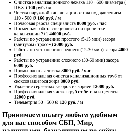
Очистка канализационного лежака 110 - 600 диаметра (
ПВХ )
160
руб. / м
Чистка наружной канализации от ила под давлением
110 - 500 Ø
160
руб. / м
Почасовая работа специалиста
8000
руб. / час
Посменная работа специалиста по прочистке
канализации 7+1
44000
руб.
Работы по устранению простого (5-15 мин) засора
(вантузом / тросом)
2000
руб.
Работы по устранению среднего (15-30 мин) засора
4000
руб.
Работы по устранению сложного (30-60 мин) засора
6000
руб.
Промышленная чистка
8000
руб. / час
Профессиональная очистка канализационных труб от
скоксовавшегося жира
8000
руб.
Удаление серьезных засоров из корней
12000
руб.
Профессиональная чистка труб от бетона и цемента
12000
руб.
Телеметрия 50 - 500 Ø
120
руб. / м
Принимаем оплату любым удобным
для вас способом
СБП, Мир,
наличными, безналичным по счёту