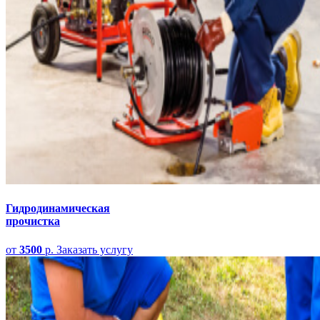
Гидродинамическая
прочистка
от
3500
р.
Заказать услугу