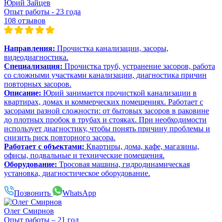
Юрий Зайцев
Опыт работы - 23 года
108 отзывов
Направления:
Прочистка канализации, засоры,
видеодиагностика.
Специализация:
Прочистка труб, устранение засоров, работа
со сложными участками канализации, диагностика причин
повторных засоров.
Описание:
Юрий занимается прочисткой канализации в
квартирах, домах и коммерческих помещениях. Работает с
засорами разной сложности: от бытовых засоров в раковине
до плотных пробок в трубах и стояках. При необходимости
использует диагностику, чтобы понять причину проблемы и
снизить риск повторного засора.
Работает с объектами:
Квартиры, дома, кафе, магазины,
офисы, подвальные и технические помещения.
Оборудование:
Тросовая машина, гидродинамическая
установка, диагностическое оборудование.
Позвонить
WhatsApp
Олег Смирнов
Опыт работы – 21 год