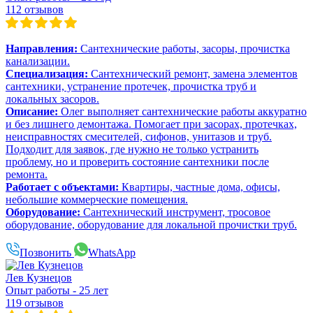
112 отзывов
Направления:
Сантехнические работы, засоры, прочистка
канализации.
Специализация:
Сантехнический ремонт, замена элементов
сантехники, устранение протечек, прочистка труб и
локальных засоров.
Описание:
Олег выполняет сантехнические работы аккуратно
и без лишнего демонтажа. Помогает при засорах, протечках,
неисправностях смесителей, сифонов, унитазов и труб.
Подходит для заявок, где нужно не только устранить
проблему, но и проверить состояние сантехники после
ремонта.
Работает с объектами:
Квартиры, частные дома, офисы,
небольшие коммерческие помещения.
Оборудование:
Сантехнический инструмент, тросовое
оборудование, оборудование для локальной прочистки труб.
Позвонить
WhatsApp
Лев Кузнецов
Опыт работы - 25 лет
119 отзывов