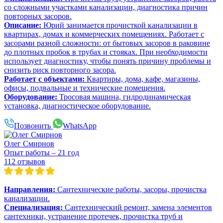
со сложными участками канализации, диагностика причин
повторных засоров.
Описание:
Юрий занимается прочисткой канализации в
квартирах, домах и коммерческих помещениях. Работает с
засорами разной сложности: от бытовых засоров в раковине
до плотных пробок в трубах и стояках. При необходимости
использует диагностику, чтобы понять причину проблемы и
снизить риск повторного засора.
Работает с объектами:
Квартиры, дома, кафе, магазины,
офисы, подвальные и технические помещения.
Оборудование:
Тросовая машина, гидродинамическая
установка, диагностическое оборудование.
Позвонить
WhatsApp
Олег Смирнов
Опыт работы – 21 год
112 отзывов
Направления:
Сантехнические работы, засоры, прочистка
канализации.
Специализация:
Сантехнический ремонт, замена элементов
сантехники, устранение протечек, прочистка труб и