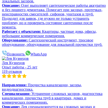
локальных засоров.
Описание:
Олег выполняет сантехнические работы аккуратно
и без лишнего демонтажа. Помогает при засорах, протечках,
неисправностях смесителей, сифонов, унитазов и труб.
Подходит для заявок, где нужно не только устранить
проблему, но и проверить состояние сантехники после
ремонта.
Работает с объектами:
Квартиры, частные дома, офисы,
небольшие коммерческие помещения.
Оборудование:
Сантехнический инструмент, тросовое
оборудование, оборудование для локальной прочистки труб.
Позвонить
WhatsApp
Лев Кузнецов
Опыт работы - 25 лет
119 отзывов
Направления:
Прочистка канализации, засоры,
видеодиагностика.
Специализация:
Устранение сложных засоров, диагностика
канализации, прочистка труб в квартирах, домах и
коммерческих помещениях.
Описание:
Лев специализируется на сложных засорах и