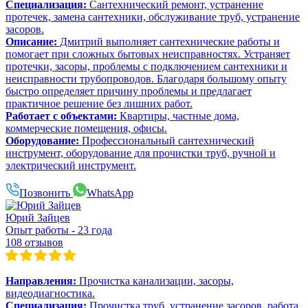
Специализация:
Сантехнический ремонт, устранение
протечек, замена сантехники, обслуживание труб, устранение
засоров.
Описание:
Дмитрий выполняет сантехнические работы и
помогает при сложных бытовых неисправностях. Устраняет
протечки, засоры, проблемы с подключением сантехники и
неисправности трубопроводов. Благодаря большому опыту
быстро определяет причину проблемы и предлагает
практичное решение без лишних работ.
Работает с объектами:
Квартиры, частные дома,
коммерческие помещения, офисы.
Оборудование:
Профессиональный сантехнический
инструмент, оборудование для прочистки труб, ручной и
электрический инструмент.
Позвонить
WhatsApp
Юрий Зайцев
Опыт работы - 23 года
108 отзывов
Направления:
Прочистка канализации, засоры,
видеодиагностика.
Специализация:
Прочистка труб, устранение засоров, работа