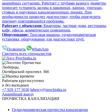
аварийных ситуациях. Работает с трубами разного диаметра,
помогает устранить засоры в раковинах, ваннах, унитазах,
стояках и наружных канализационных линиях. При
необходимости проводит диагностику, чтобы определить
причину повторяющейся проблемы.
Работает с объектами:
Квартиры, частные дома, рестораны,
кафе, офисы, коммерческие помещения.
Оборудование:
Тросовая машина, гидродинамическая
установка, оборудование для диагностики труб.
Позвонить
WhatsApp
Смотреть всех специалистов
Люберцы
,
Октябрьский проспект, 366
Работаем
круглосуточно
и без выходных
+7 929 177 5030
lubercy@prochistka.ru
Аварийный выезд
ПРОЧИСТКА КАНАЛИЗАЦИИ
Гидродинамическая прочистка канализации