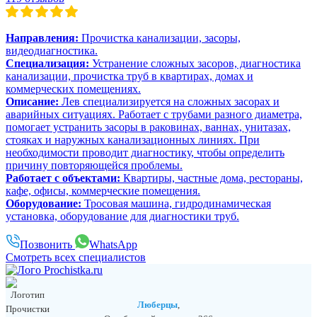
Направления:
Прочистка канализации, засоры,
видеодиагностика.
Специализация:
Устранение сложных засоров, диагностика
канализации, прочистка труб в квартирах, домах и
коммерческих помещениях.
Описание:
Лев специализируется на сложных засорах и
аварийных ситуациях. Работает с трубами разного диаметра,
помогает устранить засоры в раковинах, ваннах, унитазах,
стояках и наружных канализационных линиях. При
необходимости проводит диагностику, чтобы определить
причину повторяющейся проблемы.
Работает с объектами:
Квартиры, частные дома, рестораны,
кафе, офисы, коммерческие помещения.
Оборудование:
Тросовая машина, гидродинамическая
установка, оборудование для диагностики труб.
Позвонить
WhatsApp
Смотреть всех специалистов
Люберцы
,