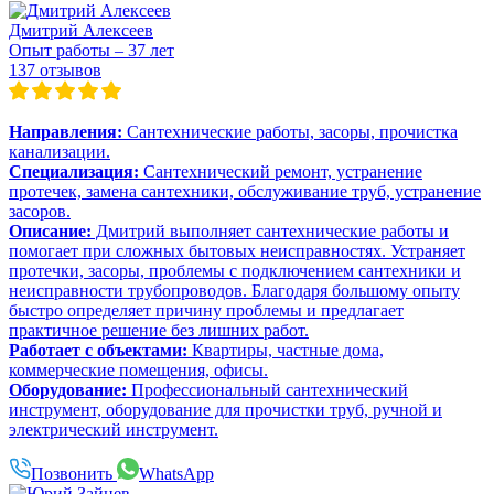
Дмитрий Алексеев
Опыт работы – 37 лет
137 отзывов
Направления:
Сантехнические работы, засоры, прочистка
канализации.
Специализация:
Сантехнический ремонт, устранение
протечек, замена сантехники, обслуживание труб, устранение
засоров.
Описание:
Дмитрий выполняет сантехнические работы и
помогает при сложных бытовых неисправностях. Устраняет
протечки, засоры, проблемы с подключением сантехники и
неисправности трубопроводов. Благодаря большому опыту
быстро определяет причину проблемы и предлагает
практичное решение без лишних работ.
Работает с объектами:
Квартиры, частные дома,
коммерческие помещения, офисы.
Оборудование:
Профессиональный сантехнический
инструмент, оборудование для прочистки труб, ручной и
электрический инструмент.
Позвонить
WhatsApp