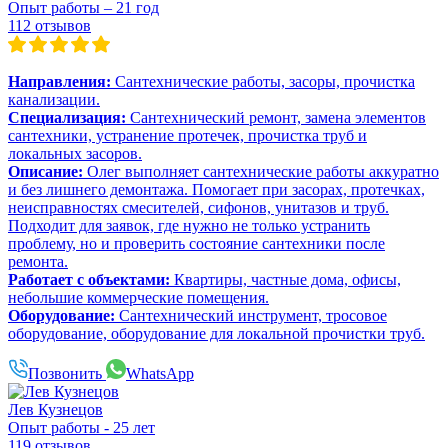
Опыт работы – 21 год
112 отзывов
Направления:
Сантехнические работы, засоры, прочистка
канализации.
Специализация:
Сантехнический ремонт, замена элементов
сантехники, устранение протечек, прочистка труб и
локальных засоров.
Описание:
Олег выполняет сантехнические работы аккуратно
и без лишнего демонтажа. Помогает при засорах, протечках,
неисправностях смесителей, сифонов, унитазов и труб.
Подходит для заявок, где нужно не только устранить
проблему, но и проверить состояние сантехники после
ремонта.
Работает с объектами:
Квартиры, частные дома, офисы,
небольшие коммерческие помещения.
Оборудование:
Сантехнический инструмент, тросовое
оборудование, оборудование для локальной прочистки труб.
Позвонить
WhatsApp
Лев Кузнецов
Опыт работы - 25 лет
119 отзывов