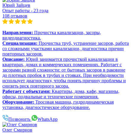
Юрий Зайцев
Опыт работы - 23 года
108 отзывов
Направления:
Прочистка канализации, засоры,
видеодиагностика.
Специализация:
Прочистка труб, устранение засоров, работа
со сложными участками канализации, диагностика причин
повторных засоров.
Описание:
Юрий занимается прочисткой канализации в
квартирах, домах и коммерческих помещениях. Работает с
засорами разной сложности: от бытовых засоров в раковине
до плотных пробок в трубах и стояках. При необходимости
использует диагностику, чтобы понять причину проблемы и
снизить риск повторного засора.
Работает с объектами:
Квартиры, дома, кафе, магазины,
офисы, подвальные и технические помещения.
Оборудование:
Тросовая машина, гидродинамическая
установка, диагностическое оборудование.
Позвонить
WhatsApp
Олег Смирнов