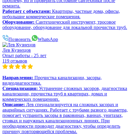
проблему, но и проверить состояние сантехники после
ремонта.
Работает с объектами:
Квартиры, частные дома, офисы,
небольшие коммерческие помещения.
Оборудование:
Сантехнический инструмент, тросовое
оборудование, оборудование для локальной прочистки труб.
Позвонить
WhatsApp
Лев Кузнецов
Опыт работы - 25 лет
119 отзывов
Направления:
Прочистка канализации, засоры,
видеодиагностика.
Специализация:
Устранение сложных засоров, диагностика
канализации, прочистка труб в квартирах, домах и
коммерческих помещениях.
Описание:
Лев специализируется на сложных засорах и
аварийных ситуациях. Работает с трубами разного диаметра,
помогает устранить засоры в раковинах, ваннах, унитазах,
стояках и наружных канализационных линиях. При
необходимости проводит диагностику, чтобы определить
причину повторяющейся проблемы.