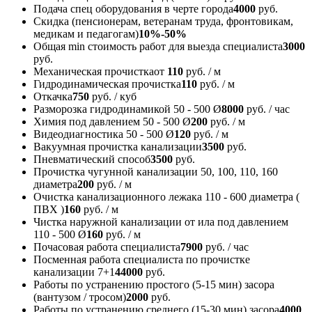
Подача спец оборудования в черте города
4000
руб.
Скидка (пенсионерам, ветеранам труда, фронтовикам,
медикам и педагогам)
10%-50%
Общая min стоимость работ для выезда специалиста
3000
руб.
Механическая прочистка
от
110
руб. / м
Гидродинамическая прочистка
110
руб. / м
Откачка
750
руб. / куб
Разморозка гидродинамикой 50 - 500 Ø
8000
руб. / час
Химия под давлением 50 - 500 Ø
200
руб. / м
Видеодиагностика 50 - 500 Ø
120
руб. / м
Вакуумная прочистка канализации
3500
руб.
Пневматический способ
3500
руб.
Прочистка чугунной канализации 50, 100, 110, 160
диаметра
200
руб. / м
Очистка канализационного лежака 110 - 600 диаметра (
ПВХ )
160
руб. / м
Чистка наружной канализации от ила под давлением
110 - 500 Ø
160
руб. / м
Почасовая работа специалиста
7900
руб. / час
Посменная работа специалиста по прочистке
канализации 7+1
44000
руб.
Работы по устранению простого (5-15 мин) засора
(вантузом / тросом)
2000
руб.
Работы по устранению среднего (15-30 мин) засора
4000