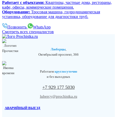
Работает с объектами:
Квартиры, частные дома, рестораны,
кафе, офисы, коммерческие помещения.
Оборудование:
Тросовая машина, гидродинамическая
установка, оборудование для диагностики труб.
Позвонить
WhatsApp
Смотреть всех специалистов
Люберцы
,
Октябрьский проспект, 366
Работаем
круглосуточно
и без выходных
+7 929 177 5030
lubercy@prochistka.ru
АВАРИЙНЫЙ ВЫЕЗД