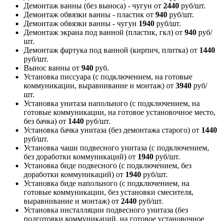
Демонтаж ванны (без выноса) - чугун
от
2440
руб/шт.
Демонтаж обвязки ванны - пластик
от
940
руб/шт.
Демонтаж обвязки ванны - чугун
1940
руб/шт.
Демонтаж экрана под ванной (пластик, гкл)
от
940
руб/
шт.
Демонтаж фартука под ванной (кирпич, плитка)
от
1440
руб/шт.
Вынос ванны
от
940
руб.
Установка писсуара (с подключением, на готовые
коммуникации, выравнивание и монтаж)
от
3940
руб/
шт.
Установка унитаза напольного (с подключением, на
готовые коммуникации, на готовое установочное место,
без бачка)
от
1440
руб/шт.
Установка бачка унитаза (без демонтажа старого)
от
1440
руб/шт.
Установка чаши подвесного унитаза (с подключением,
без доработки коммуникаций)
от
1940
руб/шт.
Установка биде подвесного (с подключением, без
доработки коммуникаций)
от
1940
руб/шт.
Установка биде напольного (с подключением, на
готовые коммуникации, без установки смесителя,
выравнивание и монтаж)
от
2440
руб/шт.
Установка инсталляции подвесного унитаза (без
подготовки коммуникаций, на готовое установочное