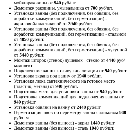
мойки\раковины
от
940
руб/шт.
Демонтаж раковины, умывальника
от
700
руб/шт.
Установка ванны (без подключения, без обвязки, без
доработки коммуникаций, без герметизации) -
акриловой/пластиковой
от
3940
руб/шт.
Установка ванны (без подключения, без обвязки, без
доработки коммуникаций, без герметизации) - стальной
от
4850
руб/шт.
Установка ванны (без подключения, без обвязки, без
доработки коммуникаций, без герметизации) - чугунной
от
5440
руб/шт.
Монтаж шторок (стенок) душевых - стекло
от
4440
руб/
комплект
Подключение ванны к сливу канализации
от
940
руб/шт.
Установка экрана под ванну
от
1940
руб/шт.
Установка люка сантехнического на готовое место
(пластик, металл)
от
940
руб/шт.
Подготовка места для установки ванны
от
940
руб/шт.
Подготовка коммуникаций для подключения ванны
от
940
руб/шт.
Установка обвязки на ванну
от
2440
руб/шт.
Герметизация швов по периметру ванны силиконом
940
руб/п.м
Демонтаж ванны (без выноса) - акрил
1440
руб/шт.
Демонтаж ванны (без выноса) - сталь
1940
руб/шт.