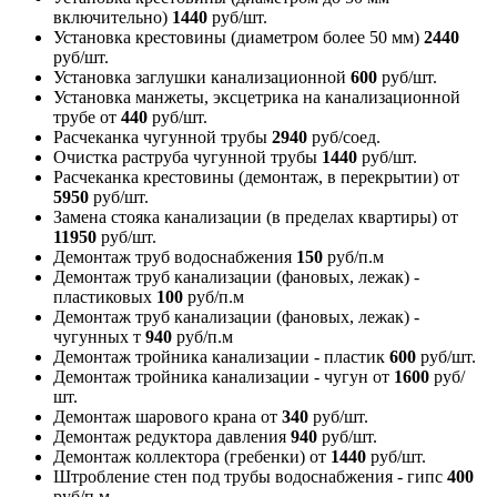
включительно)
1440
руб/шт.
Установка крестовины (диаметром более 50 мм)
2440
руб/шт.
Установка заглушки канализационной
600
руб/шт.
Установка манжеты, эксцетрика на канализационной
трубе
от
440
руб/шт.
Расчеканка чугунной трубы
2940
руб/соед.
Очистка раструба чугунной трубы
1440
руб/шт.
Расчеканка крестовины (демонтаж, в перекрытии)
от
5950
руб/шт.
Замена стояка канализации (в пределах квартиры)
от
11950
руб/шт.
Демонтаж труб водоснабжения
150
руб/п.м
Демонтаж труб канализации (фановых, лежак) -
пластиковых
100
руб/п.м
Демонтаж труб канализации (фановых, лежак) -
чугунных
т
940
руб/п.м
Демонтаж тройника канализации - пластик
600
руб/шт.
Демонтаж тройника канализации - чугун
от
1600
руб/
шт.
Демонтаж шарового крана
от
340
руб/шт.
Демонтаж редуктора давления
940
руб/шт.
Демонтаж коллектора (гребенки)
от
1440
руб/шт.
Штробление стен под трубы водоснабжения - гипс
400
руб/п.м