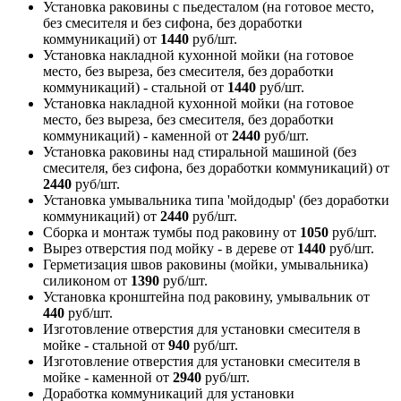
Установка раковины с пьедесталом (на готовое место,
без смесителя и без сифона, без доработки
коммуникаций)
от
1440
руб/шт.
Установка накладной кухонной мойки (на готовое
место, без выреза, без смесителя, без доработки
коммуникаций) - стальной
от
1440
руб/шт.
Установка накладной кухонной мойки (на готовое
место, без выреза, без смесителя, без доработки
коммуникаций) - каменной
от
2440
руб/шт.
Установка раковины над стиральной машиной (без
смесителя, без сифона, без доработки коммуникаций)
от
2440
руб/шт.
Установка умывальника типа 'мойдодыр' (без доработки
коммуникаций)
от
2440
руб/шт.
Сборка и монтаж тумбы под раковину
от
1050
руб/шт.
Вырез отверстия под мойку - в дереве
от
1440
руб/шт.
Герметизация швов раковины (мойки, умывальника)
силиконом
от
1390
руб/шт.
Установка кронштейна под раковину, умывальник
от
440
руб/шт.
Изготовление отверстия для установки смесителя в
мойке - стальной
от
940
руб/шт.
Изготовление отверстия для установки смесителя в
мойке - каменной
от
2940
руб/шт.
Доработка коммуникаций для установки