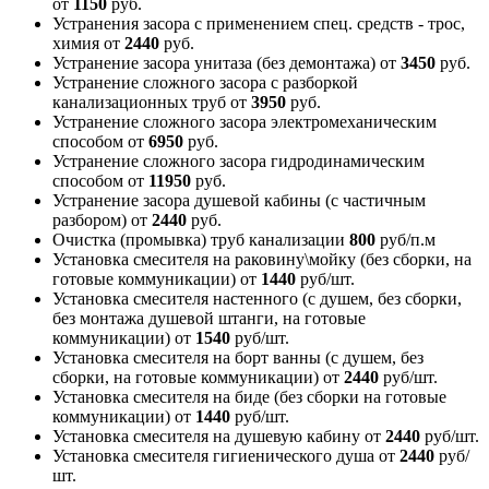
от
1150
руб.
Устранения засора с применением спец. средств - трос,
химия
от
2440
руб.
Устранение засора унитаза (без демонтажа)
от
3450
руб.
Устранение сложного засора с разборкой
канализационных труб
от
3950
руб.
Устранение сложного засора электромеханическим
способом
от
6950
руб.
Устранение сложного засора гидродинамическим
способом
от
11950
руб.
Устранение засора душевой кабины (с частичным
разбором)
от
2440
руб.
Очистка (промывка) труб канализации
800
руб/п.м
Установка смесителя на раковину\мойку (без сборки, на
готовые коммуникации)
от
1440
руб/шт.
Установка смесителя настенного (с душем, без сборки,
без монтажа душевой штанги, на готовые
коммуникации)
от
1540
руб/шт.
Установка смесителя на борт ванны (с душем, без
сборки, на готовые коммуникации)
от
2440
руб/шт.
Установка смесителя на биде (без сборки на готовые
коммуникации)
от
1440
руб/шт.
Установка смесителя на душевую кабину
от
2440
руб/шт.
Установка смесителя гигиенического душа
от
2440
руб/
шт.