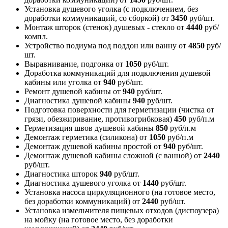
Установка душевого уголка (с подключением, без
доработки коммуникаций, со сборкой)
от
3450
руб/шт.
Монтаж шторок (стенок) душевых - стекло
от
4440
руб/
компл.
Устройство подиума под поддон или ванну
от
4850
руб/
шт.
Выравнивание, подгонка
от
1050
руб/шт.
Доработка коммуникаций для подключения душевой
кабины или уголка
от
940
руб/шт.
Ремонт душевой кабины
от
940
руб/шт.
Диагностика душевой кабины
940
руб/шт.
Подготовка поверхности для герметизации (чистка от
грязи, обезжиривание, противогрибковая)
450
руб/п.м
Герметизация швов душевой кабины
850
руб/п.м
Демонтаж герметика (силикона)
от
1050
руб/п.м
Демонтаж душевой кабины простой
от
940
руб/шт.
Демонтаж душевой кабины сложной (с ванной)
от
2440
руб/шт.
Диагностика шторок
940
руб/шт.
Диагностика душевого уголка
от
1440
руб/шт.
Установка насоса циркуляционного (на готовое место,
без доработки коммуникаций)
от
2440
руб/шт.
Установка измельчителя пищевых отходов (диспоузера)
на мойку (на готовое место, без доработки