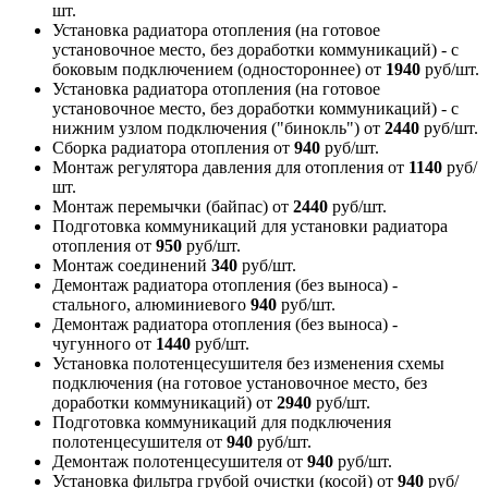
шт.
Установка радиатора отопления (на готовое
установочное место, без доработки коммуникаций) - с
боковым подключением (одностороннее)
от
1940
руб/шт.
Установка радиатора отопления (на готовое
установочное место, без доработки коммуникаций) - с
нижним узлом подключения ("бинокль")
от
2440
руб/шт.
Сборка радиатора отопления
от
940
руб/шт.
Монтаж регулятора давления для отопления
от
1140
руб/
шт.
Монтаж перемычки (байпас)
от
2440
руб/шт.
Подготовка коммуникаций для установки радиатора
отопления
от
950
руб/шт.
Монтаж соединений
340
руб/шт.
Демонтаж радиатора отопления (без выноса) -
стального, алюминиевого
940
руб/шт.
Демонтаж радиатора отопления (без выноса) -
чугунного
от
1440
руб/шт.
Установка полотенцесушителя без изменения схемы
подключения (на готовое установочное место, без
доработки коммуникаций)
от
2940
руб/шт.
Подготовка коммуникаций для подключения
полотенцесушителя
от
940
руб/шт.
Демонтаж полотенцесушителя
от
940
руб/шт.
Установка фильтра грубой очистки (косой)
от
940
руб/