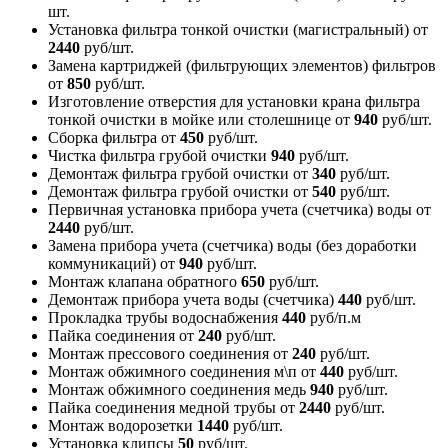
шт.
Установка фильтра тонкой очистки (магистральный)
от
2440
руб/шт.
Замена картриджей (фильтрующих элементов) фильтров
от
850
руб/шт.
Изготовление отверстия для установки крана фильтра
тонкой очистки в мойке или столешнице
от
940
руб/шт.
Сборка фильтра
от
450
руб/шт.
Чистка фильтра грубой очистки
940
руб/шт.
Демонтаж фильтра грубой очистки
от
340
руб/шт.
Демонтаж фильтра грубой очистки
от
540
руб/шт.
Первичная установка прибора учета (счетчика) воды
от
2440
руб/шт.
Замена прибора учета (счетчика) воды (без доработки
коммуникаций)
от
940
руб/шт.
Монтаж клапана обратного
650
руб/шт.
Демонтаж прибора учета воды (счетчика)
440
руб/шт.
Прокладка трубы водоснабжения
440
руб/п.м
Пайка соединения
от
240
руб/шт.
Монтаж прессового соединения
от
240
руб/шт.
Монтаж обжимного соединения м\п
от
440
руб/шт.
Монтаж обжимного соединения медь
940
руб/шт.
Пайка соединения медной трубы
от
2440
руб/шт.
Монтаж водорозетки
1440
руб/шт.
Установка клипсы
50
руб/шт.