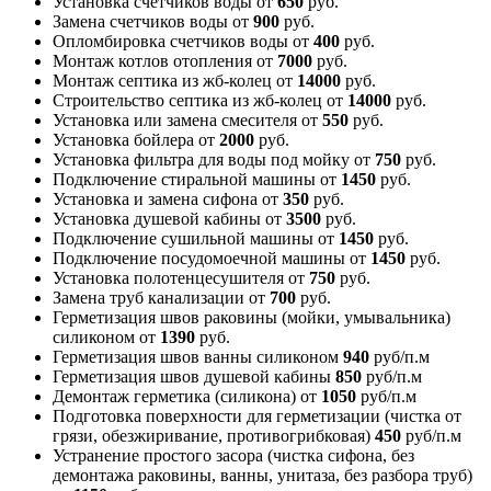
Установка счетчиков воды
от
650
руб.
Замена счетчиков воды
от
900
руб.
Опломбировка счетчиков воды
от
400
руб.
Монтаж котлов отопления
от
7000
руб.
Монтаж септика из жб-колец
от
14000
руб.
Строительство септика из жб-колец
от
14000
руб.
Установка или замена смесителя
от
550
руб.
Установка бойлера
от
2000
руб.
Установка фильтра для воды под мойку
от
750
руб.
Подключение стиральной машины
от
1450
руб.
Установка и замена сифона
от
350
руб.
Установка душевой кабины
от
3500
руб.
Подключение сушильной машины
от
1450
руб.
Подключение посудомоечной машины
от
1450
руб.
Установка полотенцесушителя
от
750
руб.
Замена труб канализации
от
700
руб.
Герметизация швов раковины (мойки, умывальника)
силиконом
от
1390
руб.
Герметизация швов ванны силиконом
940
руб/п.м
Герметизация швов душевой кабины
850
руб/п.м
Демонтаж герметика (силикона)
от
1050
руб/п.м
Подготовка поверхности для герметизации (чистка от
грязи, обезжиривание, противогрибковая)
450
руб/п.м
Устранение простого засора (чистка сифона, без
демонтажа раковины, ванны, унитаза, без разбора труб)