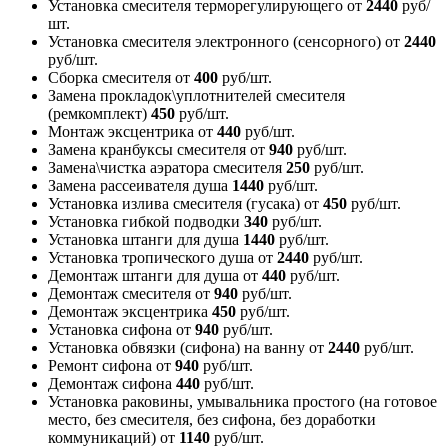
Установка смесителя терморегулирующего
от
2440
руб/
шт.
Установка смесителя электронного (сенсорного)
от
2440
руб/шт.
Сборка смесителя
от
400
руб/шт.
Замена прокладок\уплотнителей смесителя
(ремкомплект)
450
руб/шт.
Монтаж эксцентрика
от
440
руб/шт.
Замена кранбуксы смесителя
от
940
руб/шт.
Замена\чистка аэратора смесителя
250
руб/шт.
Замена рассеивателя душа
1440
руб/шт.
Установка излива смесителя (гусака)
от
450
руб/шт.
Установка гибкой подводки
340
руб/шт.
Установка штанги для душа
1440
руб/шт.
Установка тропического душа
от
2440
руб/шт.
Демонтаж штанги для душа
от
440
руб/шт.
Демонтаж смесителя
от
940
руб/шт.
Демонтаж эксцентрика
450
руб/шт.
Установка сифона
от
940
руб/шт.
Установка обвязки (сифона) на ванну
от
2440
руб/шт.
Ремонт сифона
от
940
руб/шт.
Демонтаж сифона
440
руб/шт.
Установка раковины, умывальника простого (на готовое
место, без смесителя, без сифона, без доработки
коммуникаций)
от
1140
руб/шт.