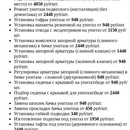
место)
от
4850
руб/шт.
Ремонт унитаза подвесного (инсталляция) (без
демонтажа)
от
2440
руб/шт.
Установка гофры унитаза
от
940
руб/шт.
Установка манжеты резиновой на унитаз
от
940
руб/шт.
Установка отвода с эксцентриком на унитаз
от
1150
руб/
шт.
Установка комплекта запорной арматуры (сливного
механизма) в бачке унитаза
от
2440
руб/шт.
Установка запорной арматуры (сливной клапан)
от
1440
руб/шт.
Установка запорной арматуры (заливной клапан)
от
940
руб/шт.
Регулировка арматуры запорной (сливного механизма) в
бачке унитаза - сложной (двухрежимной)
940
руб/шт.
Установка сиденья с крышкой на унитаз\биде
от
940
руб/
шт.
Подбор сиденья с крышкой для унитаза\биде
от
2440
руб/шт.
Замена шпилек бачка унитаза
от
940
руб/шт.
Замена прокладки бачка унитаза
от
450
руб/шт.
Установка гибкой подводки
340
руб/шт.
Изготовление подиума под унитаз
от
1950
руб/шт.
Установка тафты под унитаз (деревянного основания)
от
2440
руб/шт.