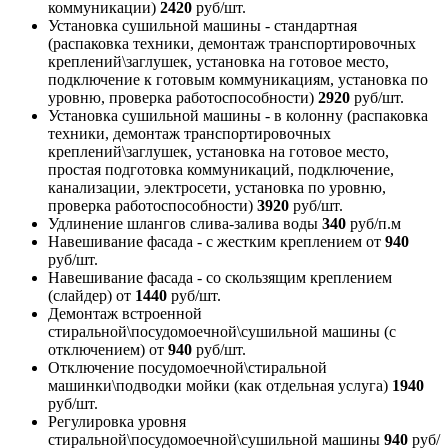
коммуникации)
2420
руб/шт.
Установка сушильной машины - стандартная
(распаковка техники, демонтаж транспортировочных
креплений\заглушек, установка на готовое место,
подключение к готовым коммуникациям, установка по
уровню, проверка работоспособности)
2920
руб/шт.
Установка сушильной машины - в колонну (распаковка
техники, демонтаж транспортировочных
креплений\заглушек, установка на готовое место,
простая подготовка коммуникаций, подключение,
канализации, электросети, установка по уровню,
проверка работоспособности)
3920
руб/шт.
Удлинение шлангов слива-залива воды
340
руб/п.м
Навешивание фасада - с жестким креплением
от
940
руб/шт.
Навешивание фасада - со скользящим креплением
(слайдер)
от
1440
руб/шт.
Демонтаж встроенной
стиральной\посудомоечной\сушильной машины (с
отключением)
от
940
руб/шт.
Отключение посудомоечной\стиральной
машинки\подводки мойки (как отдельная услуга)
1940
руб/шт.
Регулировка уровня
стиральной\посудомоечной\сушильной машины
940
руб/