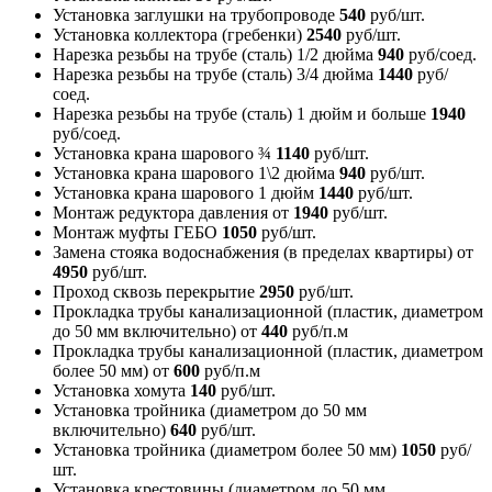
Установка заглушки на трубопроводе
540
руб/шт.
Установка коллектора (гребенки)
2540
руб/шт.
Нарезка резьбы на трубе (сталь) 1/2 дюйма
940
руб/соед.
Нарезка резьбы на трубе (сталь) 3/4 дюйма
1440
руб/
соед.
Нарезка резьбы на трубе (сталь) 1 дюйм и больше
1940
руб/соед.
Установка крана шарового ¾
1140
руб/шт.
Установка крана шарового 1\2 дюйма
940
руб/шт.
Установка крана шарового 1 дюйм
1440
руб/шт.
Монтаж редуктора давления
от
1940
руб/шт.
Монтаж муфты ГЕБО
1050
руб/шт.
Замена стояка водоснабжения (в пределах квартиры)
от
4950
руб/шт.
Проход сквозь перекрытие
2950
руб/шт.
Прокладка трубы канализационной (пластик, диаметром
до 50 мм включительно)
от
440
руб/п.м
Прокладка трубы канализационной (пластик, диаметром
более 50 мм)
от
600
руб/п.м
Установка хомута
140
руб/шт.
Установка тройника (диаметром до 50 мм
включительно)
640
руб/шт.
Установка тройника (диаметром более 50 мм)
1050
руб/
шт.
Установка крестовины (диаметром до 50 мм