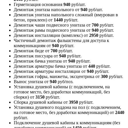
Герметизация основания
940
руб/шт.
Демонтаж унитаза напольного
от
940
руб/шт.
Демонтаж унитаза напольного сложный (вмурован в
бетон, приклеен)
от
1440
руб/шт.
Демонтаж чаши подвесного унитаза
от
700
руб/шт.
Демонтаж рамы подвесного унитаза
от
940
руб/шт.
Демонтаж инсталляции (комплекс)
от
2950
руб/шт.
Частичный демонтаж фальшстены для доступа к
коммуникациям
от
940
руб/шт.
Демонтаж биде
от
700
руб/шт.
Демонтаж писсуара
от
940
руб/шт.
Демонтаж бачка унитаза
от
940
руб/шт.
Демонтаж арматуры бачка унитаза
от
440
руб/шт.
Демонтаж арматуры инсталляции
от
940
руб/шт.
Демонтаж гофры, манжеты, эксцентрика
от
300
руб/шт.
Вынос унитаза
от
940
руб/поз.
Установка душевой кабины (с подключением, на
готовое место, без доработки коммуникаций, без
сборки)
от
3150
руб/шт.
Сборка душевой кабины
от
3950
руб/шт.
Установка душевого поддона на пол (с подключением,
на готовое место, без доработки коммуникаций)
от
2440
руб/шт.
Подключение душевой кабины к коммуникациям (без
доработки коммуникаций)
от
1450
руб/шт.