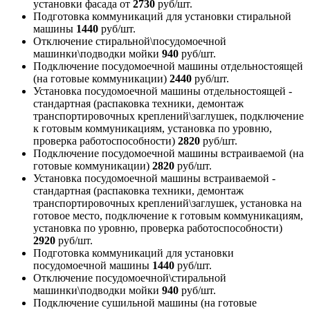
установки фасада
от
2730
руб/шт.
Подготовка коммуникаций для установки стиральной
машины
1440
руб/шт.
Отключение стиральной\посудомоечной
машинки\подводки мойки
940
руб/шт.
Подключение посудомоечной машины отдельностоящей
(на готовые коммуникации)
2440
руб/шт.
Установка посудомоечной машины отдельностоящей -
стандартная (распаковка техники, демонтаж
транспортировочных креплений\заглушек, подключение
к готовым коммуникациям, установка по уровню,
проверка работоспособности)
2820
руб/шт.
Подключение посудомоечной машины встраиваемой (на
готовые коммуникации)
2820
руб/шт.
Установка посудомоечной машины встраиваемой -
стандартная (распаковка техники, демонтаж
транспортировочных креплений\заглушек, установка на
готовое место, подключение к готовым коммуникациям,
установка по уровню, проверка работоспособности)
2920
руб/шт.
Подготовка коммуникаций для установки
посудомоечной машины
1440
руб/шт.
Отключение посудомоечной\стиральной
машинки\подводки мойки
940
руб/шт.
Подключение сушильной машины (на готовые