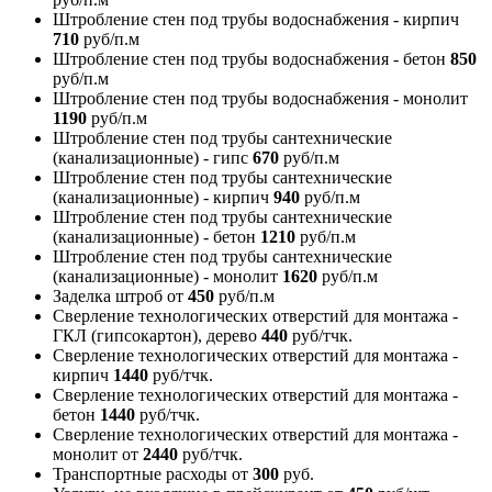
Штробление стен под трубы водоснабжения - кирпич
710
руб/п.м
Штробление стен под трубы водоснабжения - бетон
850
руб/п.м
Штробление стен под трубы водоснабжения - монолит
1190
руб/п.м
Штробление стен под трубы сантехнические
(канализационные) - гипс
670
руб/п.м
Штробление стен под трубы сантехнические
(канализационные) - кирпич
940
руб/п.м
Штробление стен под трубы сантехнические
(канализационные) - бетон
1210
руб/п.м
Штробление стен под трубы сантехнические
(канализационные) - монолит
1620
руб/п.м
Заделка штроб
от
450
руб/п.м
Сверление технологических отверстий для монтажа -
ГКЛ (гипсокартон), дерево
440
руб/тчк.
Сверление технологических отверстий для монтажа -
кирпич
1440
руб/тчк.
Сверление технологических отверстий для монтажа -
бетон
1440
руб/тчк.
Сверление технологических отверстий для монтажа -
монолит
от
2440
руб/тчк.
Транспортные расходы
от
300
руб.