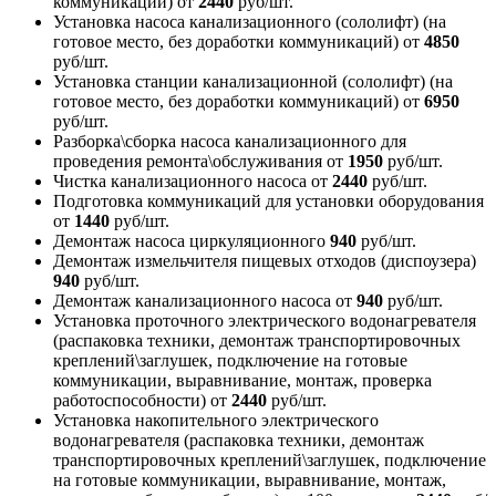
коммуникаций)
от
2440
руб/шт.
Установка насоса канализационного (сололифт) (на
готовое место, без доработки коммуникаций)
от
4850
руб/шт.
Установка станции канализационной (сололифт) (на
готовое место, без доработки коммуникаций)
от
6950
руб/шт.
Разборка\сборка насоса канализационного для
проведения ремонта\обслуживания
от
1950
руб/шт.
Чистка канализационного насоса
от
2440
руб/шт.
Подготовка коммуникаций для установки оборудования
от
1440
руб/шт.
Демонтаж насоса циркуляционного
940
руб/шт.
Демонтаж измельчителя пищевых отходов (диспоузера)
940
руб/шт.
Демонтаж канализационного насоса
от
940
руб/шт.
Установка проточного электрического водонагревателя
(распаковка техники, демонтаж транспортировочных
креплений\заглушек, подключение на готовые
коммуникации, выравнивание, монтаж, проверка
работоспособности)
от
2440
руб/шт.
Установка накопительного электрического
водонагревателя (распаковка техники, демонтаж
транспортировочных креплений\заглушек, подключение
на готовые коммуникации, выравнивание, монтаж,