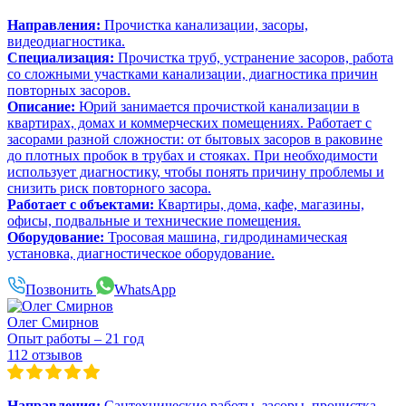
Направления:
Прочистка канализации, засоры,
видеодиагностика.
Специализация:
Прочистка труб, устранение засоров, работа
со сложными участками канализации, диагностика причин
повторных засоров.
Описание:
Юрий занимается прочисткой канализации в
квартирах, домах и коммерческих помещениях. Работает с
засорами разной сложности: от бытовых засоров в раковине
до плотных пробок в трубах и стояках. При необходимости
использует диагностику, чтобы понять причину проблемы и
снизить риск повторного засора.
Работает с объектами:
Квартиры, дома, кафе, магазины,
офисы, подвальные и технические помещения.
Оборудование:
Тросовая машина, гидродинамическая
установка, диагностическое оборудование.
Позвонить
WhatsApp
Олег Смирнов
Опыт работы – 21 год
112 отзывов
Направления:
Сантехнические работы, засоры, прочистка