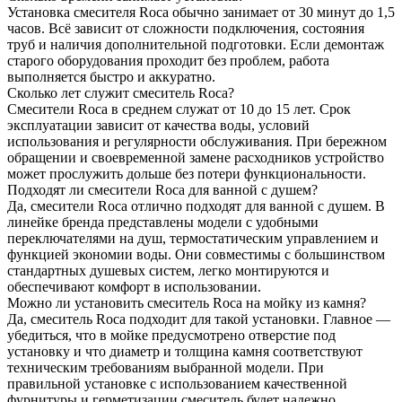
Установка смесителя Roca обычно занимает от 30 минут до 1,5
часов. Всё зависит от сложности подключения, состояния
труб и наличия дополнительной подготовки. Если демонтаж
старого оборудования проходит без проблем, работа
выполняется быстро и аккуратно.
Сколько лет служит смеситель Roca?
Смесители Roca в среднем служат от 10 до 15 лет. Срок
эксплуатации зависит от качества воды, условий
использования и регулярности обслуживания. При бережном
обращении и своевременной замене расходников устройство
может прослужить дольше без потери функциональности.
Подходят ли смесители Roca для ванной с душем?
Да, смесители Roca отлично подходят для ванной с душем. В
линейке бренда представлены модели с удобными
переключателями на душ, термостатическим управлением и
функцией экономии воды. Они совместимы с большинством
стандартных душевых систем, легко монтируются и
обеспечивают комфорт в использовании.
Можно ли установить смеситель Roca на мойку из камня?
Да, смеситель Roca подходит для такой установки. Главное —
убедиться, что в мойке предусмотрено отверстие под
установку и что диаметр и толщина камня соответствуют
техническим требованиям выбранной модели. При
правильной установке с использованием качественной
фурнитуры и герметизации смеситель будет надежно