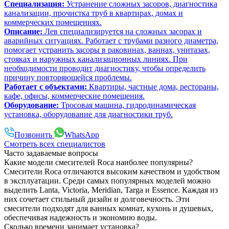
Специализация:
Устранение сложных засоров, диагностика
канализации, прочистка труб в квартирах, домах и
коммерческих помещениях.
Описание:
Лев специализируется на сложных засорах и
аварийных ситуациях. Работает с трубами разного диаметра,
помогает устранить засоры в раковинах, ваннах, унитазах,
стояках и наружных канализационных линиях. При
необходимости проводит диагностику, чтобы определить
причину повторяющейся проблемы.
Работает с объектами:
Квартиры, частные дома, рестораны,
кафе, офисы, коммерческие помещения.
Оборудование:
Тросовая машина, гидродинамическая
установка, оборудование для диагностики труб.
Позвонить
WhatsApp
Смотреть всех специалистов
Часто задаваемые вопросы
Какие модели смесителей Roca наиболее популярны?
Смесители Roca отличаются высоким качеством и удобством
в эксплуатации. Среди самых популярных моделей можно
выделить Lanta, Victoria, Meridian, Targa и Essence. Каждая из
них сочетает стильный дизайн и долговечность. Эти
смесители подходят для ванных комнат, кухонь и душевых,
обеспечивая надежность и экономию воды.
Сколько времени занимает установка?